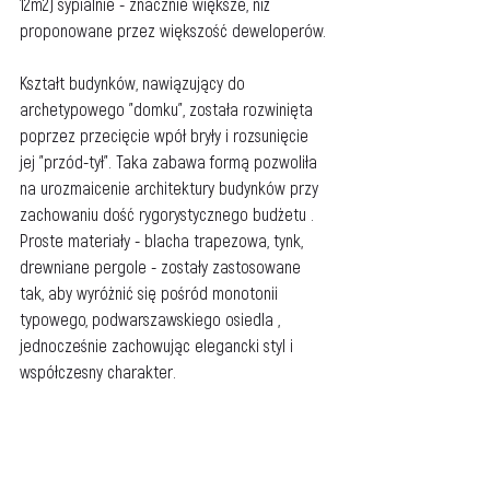
12m2) sypialnie - znacznie większe, niż 
proponowane przez większość deweloperów. 
Kształt budynków, nawiązujący do 
archetypowego "domku", została rozwinięta 
poprzez przecięcie wpół bryły i rozsunięcie 
jej "przód-tył". Taka zabawa formą pozwoliła 
na urozmaicenie architektury budynków przy 
zachowaniu dość rygorystycznego budżetu . 
Proste materiały - blacha trapezowa, tynk, 
drewniane pergole - zostały zastosowane 
tak, aby wyróżnić się pośród monotonii 
typowego, podwarszawskiego osiedla , 
jednocześnie zachowując elegancki styl i 
współczesny charakter. 