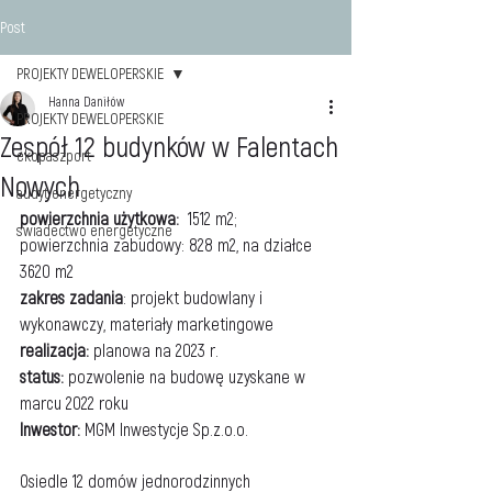
Post
PROJEKTY DEWELOPERSKIE
Hanna Daniłów
PROJEKTY DEWELOPERSKIE
Zespół 12 budynków w Falentach
ekopaszport
Nowych
audyt energetyczny
powierzchnia użytkowa:
  1512 m2; 
swiadectwo energetyczne
powierzchnia zabudowy: 828 m2, na działce 
3620 m2
zakres zadania
: projekt budowlany i 
wykonawczy, materiały marketingowe
realizacja:
 planowa na 2023 r.
status:
 pozwolenie na budowę uzyskane w 
marcu 2022 roku
Inwestor: 
MGM Inwestycje Sp.z.o.o.
Osiedle 12 domów jednorodzinnych 