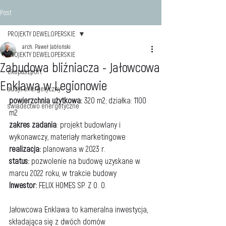
Post
PROJEKTY DEWELOPERSKIE
arch. Paweł Jabłoński
PROJEKTY DEWELOPERSKIE
Zabudowa bliźniacza - Jałowcowa
ekopaszport
Enklawa w Legionowie
audyt energetyczny
powierzchnia użytkowa:
 320 m2; działka: 1100 
swiadectwo energetyczne
m2
zakres zadania
: projekt budowlany i 
wykonawczy, materiały marketingowe
realizacja:
 planowana w 2023 r.
status:
 pozwolenie na budowę uzyskane w 
marcu 2022 roku, w trakcie budowy
Inwestor: 
FELIX HOMES SP. Z O. O.
Jałowcowa Enklawa to kameralna inwestycja, 
składająca się z dwóch domów 